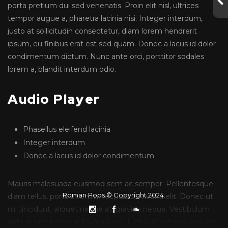
porta pretium dui sed venenatis. Proin elit nisl, ultrices
tempor augue a, pharetra lacinia nisi. Integer interdum,
justo at sollicitudin consectetur, diam lorem hendrerit
ipsum, eu finibus erat est sed quam. Donec a lacus id dolor
condimentum dictum. Nunc ante orci, porttitor sodales
lorem a, blandit interdum odio.
Audio Player
Phasellus eleifend lacinia
Integer interdum
Donec a lacus id dolor condimentum
Mauris malesuada euismod sem ac semper. Pellentesque
Roman Pops © Copyright 2024.
diam tellus, porta at enim nec, luctus viverra elit. Donec ut
mi tincidunt, aliquet neque at, gravida neque. Vestibulum
ante ipsum primis in faucibus orci luctus et ultrices posuere